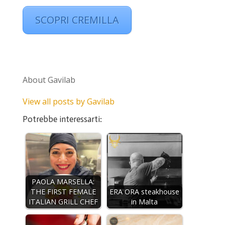
SCOPRI CREMILLA
About Gavilab
View all posts by Gavilab
Potrebbe interessarti:
PAOLA MARSELLA:
THE FIRST FEMALE
ERA ORA steakhouse
ITALIAN GRILL CHEF
in Malta