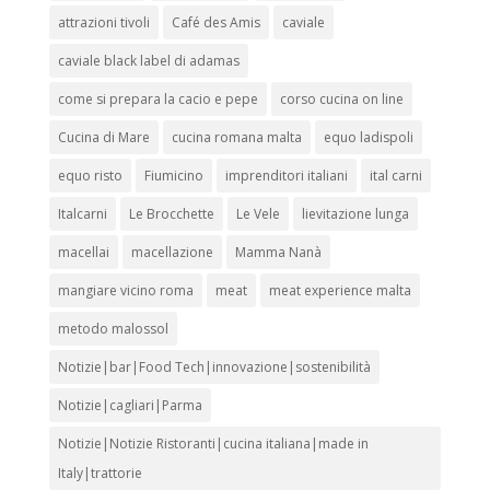
attrazioni tivoli
Café des Amis
caviale
caviale black label di adamas
come si prepara la cacio e pepe
corso cucina on line
Cucina di Mare
cucina romana malta
equo ladispoli
equo risto
Fiumicino
imprenditori italiani
ital carni
Italcarni
Le Brocchette
Le Vele
lievitazione lunga
macellai
macellazione
Mamma Nanà
mangiare vicino roma
meat
meat experience malta
metodo malossol
Notizie|bar|Food Tech|innovazione|sostenibilità
Notizie|cagliari|Parma
Notizie|Notizie Ristoranti|cucina italiana|made in
Italy|trattorie