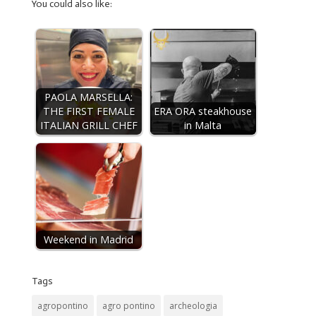
You could also like:
PAOLA MARSELLA:
THE FIRST FEMALE
ERA ORA steakhouse
ITALIAN GRILL CHEF
in Malta
Weekend in Madrid
Tags
agropontino
agro pontino
archeologia