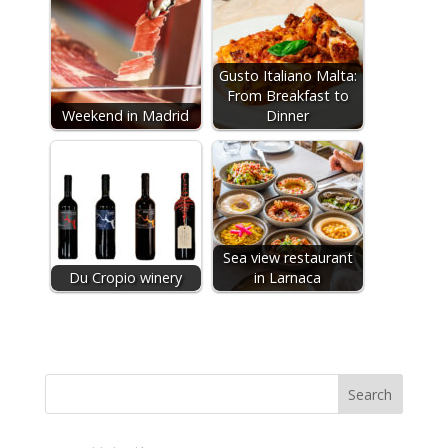
Gusto Italiano Malta:
From Breakfast to
Weekend in Madrid
Dinner
Sea view restaurant
Du Cropio winery
in Larnaca