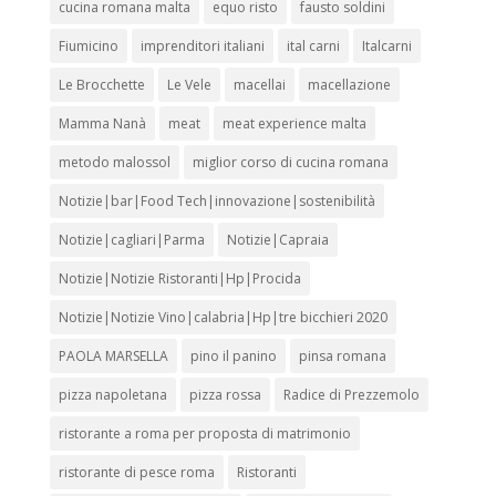
cucina romana malta
equo risto
fausto soldini
Fiumicino
imprenditori italiani
ital carni
Italcarni
Le Brocchette
Le Vele
macellai
macellazione
Mamma Nanà
meat
meat experience malta
metodo malossol
miglior corso di cucina romana
Notizie|bar|Food Tech|innovazione|sostenibilità
Notizie|cagliari|Parma
Notizie|Capraia
Notizie|Notizie Ristoranti|Hp|Procida
Notizie|Notizie Vino|calabria|Hp|tre bicchieri 2020
PAOLA MARSELLA
pino il panino
pinsa romana
pizza napoletana
pizza rossa
Radice di Prezzemolo
ristorante a roma per proposta di matrimonio
ristorante di pesce roma
Ristoranti