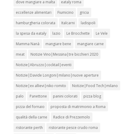
dove mangiare a malta
eataly roma
eccellenze alimentari
Fiumicino
gricia
hamburgheria colorata
Italcarni
ladispoli
la spesa da eataly
lazio
Le Brocchette
Le Vele
Mamma Nanà
mangiare bene
mangiare carne
meat
Notizie Vino|Messina|tre bicchieri 2020
Notizie|Abruzzo|cocktail|eventi
Notizie|Davide Longoni|milano|nuove aperture
Notizie|ex allievi|niko romito
Notizie|Food Tech|milano
palo
Panettone
panini colorati
pizza blog
pizza del fornaio
proposta di matrimonio a Roma
qualità della carne
Radice di Prezzemolo
ristorante perth
ristorante pesce crudo roma