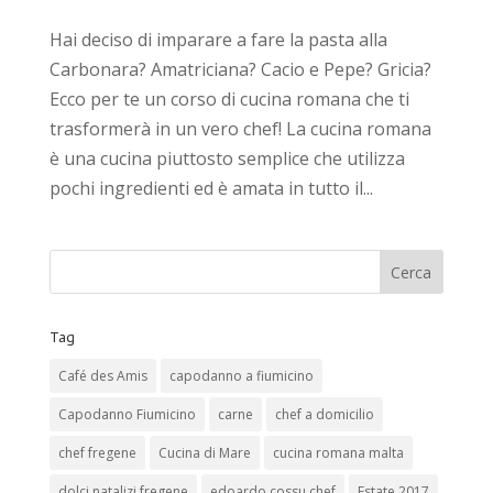
Hai deciso di imparare a fare la pasta alla
Carbonara? Amatriciana? Cacio e Pepe? Gricia?
Ecco per te un corso di cucina romana che ti
trasformerà in un vero chef! La cucina romana
è una cucina piuttosto semplice che utilizza
pochi ingredienti ed è amata in tutto il...
Tag
Café des Amis
capodanno a fiumicino
Capodanno Fiumicino
carne
chef a domicilio
chef fregene
Cucina di Mare
cucina romana malta
dolci natalizi fregene
edoardo cossu chef
Estate 2017