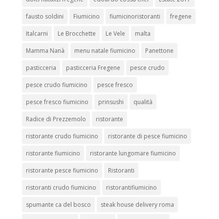
fausto soldini
Fiumicino
fiumicinoristoranti
fregene
Italcarni
Le Brocchette
Le Vele
malta
Mamma Nanà
menu natale fiumicino
Panettone
pasticceria
pasticceria Fregene
pesce crudo
pesce crudo fiumicino
pesce fresco
pesce fresco fiumicino
prinsushi
qualità
Radice di Prezzemolo
ristorante
ristorante crudo fiumicino
ristorante di pesce fiumicino
ristorante fiumicino
ristorante lungomare fiumicino
ristorante pesce fiumicino
Ristoranti
ristoranti crudo fiumicino
ristorantifiumicino
spumante ca del bosco
steak house delivery roma