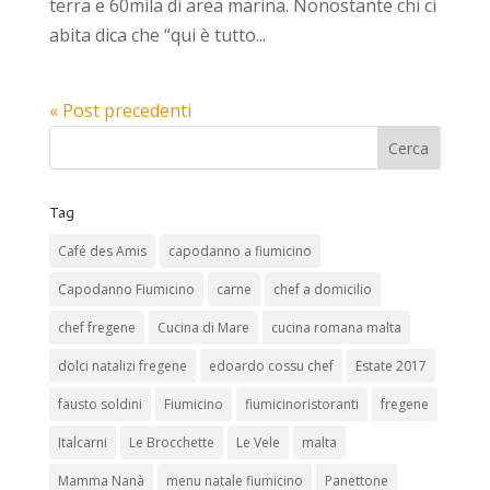
terra e 60mila di area marina. Nonostante chi ci
abita dica che “qui è tutto...
« Post precedenti
Tag
Café des Amis
capodanno a fiumicino
Capodanno Fiumicino
carne
chef a domicilio
chef fregene
Cucina di Mare
cucina romana malta
dolci natalizi fregene
edoardo cossu chef
Estate 2017
fausto soldini
Fiumicino
fiumicinoristoranti
fregene
Italcarni
Le Brocchette
Le Vele
malta
Mamma Nanà
menu natale fiumicino
Panettone