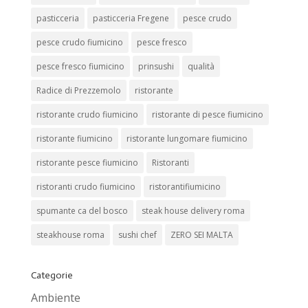
pasticceria
pasticceria Fregene
pesce crudo
pesce crudo fiumicino
pesce fresco
pesce fresco fiumicino
prinsushi
qualità
Radice di Prezzemolo
ristorante
ristorante crudo fiumicino
ristorante di pesce fiumicino
ristorante fiumicino
ristorante lungomare fiumicino
ristorante pesce fiumicino
Ristoranti
ristoranti crudo fiumicino
ristorantifiumicino
spumante ca del bosco
steak house delivery roma
steakhouse roma
sushi chef
ZERO SEI MALTA
Categorie
Ambiente