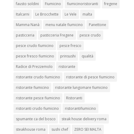
fausto soldini
Fiumicino
fiumicinoristoranti
fregene
Italcarni
Le Brocchette
Le Vele
malta
Mamma Nanà
menu natale fiumicino
Panettone
pasticceria
pasticceria Fregene
pesce crudo
pesce crudo fiumicino
pesce fresco
pesce fresco fiumicino
prinsushi
qualità
Radice di Prezzemolo
ristorante
ristorante crudo fiumicino
ristorante di pesce fiumicino
ristorante fiumicino
ristorante lungomare fiumicino
ristorante pesce fiumicino
Ristoranti
ristoranti crudo fiumicino
ristorantifiumicino
spumante ca del bosco
steak house delivery roma
steakhouse roma
sushi chef
ZERO SEI MALTA