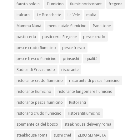
fausto soldini
Fiumicino
fiumicinoristoranti
fregene
Italcarni
Le Brocchette
Le Vele
malta
Mamma Nanà
menu natale fiumicino
Panettone
pasticceria
pasticceria Fregene
pesce crudo
pesce crudo fiumicino
pesce fresco
pesce fresco fiumicino
prinsushi
qualità
Radice di Prezzemolo
ristorante
ristorante crudo fiumicino
ristorante di pesce fiumicino
ristorante fiumicino
ristorante lungomare fiumicino
ristorante pesce fiumicino
Ristoranti
ristoranti crudo fiumicino
ristorantifiumicino
spumante ca del bosco
steak house delivery roma
steakhouse roma
sushi chef
ZERO SEI MALTA